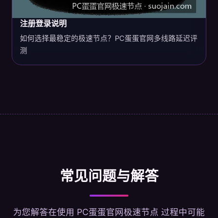
注册登录说明
如何选择最稳定的极速节点？PC蛋蛋官网多线路延迟评
测
常见问题与解答
为您解答在使用 PC蛋蛋官网极速节点 过程中可能