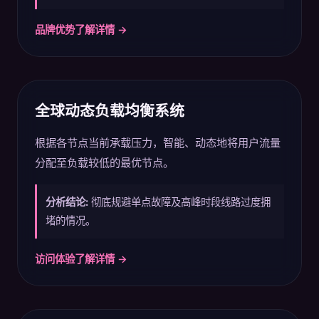
品牌优势
了解详情 →
全球动态负载均衡系统
根据各节点当前承载压力，智能、动态地将用户流量
分配至负载较低的最优节点。
分析结论:
彻底规避单点故障及高峰时段线路过度拥
堵的情况。
访问体验
了解详情 →