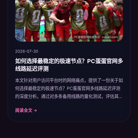
2026-07-30
如何选择最稳定的极速节点？PC蛋蛋官网多
线路延迟评测
本文针对用户访问平台时的网络痛点，提供了一份关于如
何选择最稳定的极速节点？PC蛋蛋官网多线路延迟评测
的深度分析。通过对多条备用线路的量化测试，评估其在
不同网络环境下的响应速度，帮助用户优化访问路径。
阅读全文 →