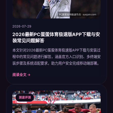
2026-07-29
2026最新PC蛋蛋体育极速版APP下载与安
装常见问题解答
本文针对2026最新PC蛋蛋体育极速版APP下载与安装过
程中的常见问题进行解答，涵盖官方入口识别、多终端安
装步骤及系统适配要求，助力用户安全完成移动端部署。
阅读全文 →
测速评测