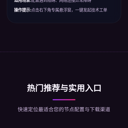
适用场景:
配置遇到阻碍、网络连接异常障碍
操作提示:
点击右下角专属悬浮窗，一键发起技术工单
热门推荐与实用入口
快速定位最适合您的节点配置与下载渠道