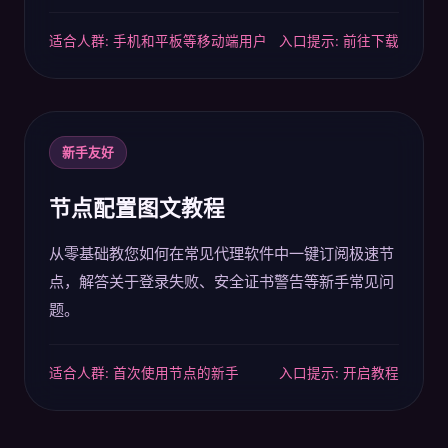
适合人群: 手机和平板等移动端用户
入口提示: 前往下载
新手友好
节点配置图文教程
从零基础教您如何在常见代理软件中一键订阅极速节
点，解答关于登录失败、安全证书警告等新手常见问
题。
适合人群: 首次使用节点的新手
入口提示: 开启教程