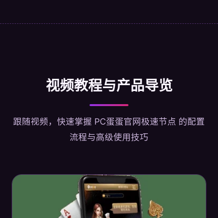
视频教程与产品导览
跟随视频，快速掌握 PC蛋蛋官网极速节点 的配置
流程与高级使用技巧